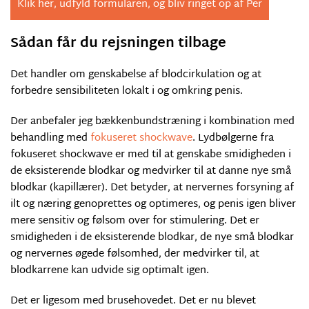
Klik her, udfyld formularen, og bliv ringet op af Per
Sådan får du rejsningen tilbage
Det handler om genskabelse af blodcirkulation og at
forbedre sensibiliteten lokalt i og omkring penis.
Der anbefaler jeg bækkenbundstræning i kombination med
behandling med
fokuseret shockwave
. Lydbølgerne fra
fokuseret shockwave er med til at genskabe smidigheden i
de eksisterende blodkar og medvirker til at danne nye små
blodkar (kapillærer). Det betyder, at nervernes forsyning af
ilt og næring genoprettes og optimeres, og penis igen bliver
mere sensitiv og følsom over for stimulering. Det er
smidigheden i de eksisterende blodkar, de nye små blodkar
og nervernes øgede følsomhed, der medvirker til, at
blodkarrene kan udvide sig optimalt igen.
Det er ligesom med brusehovedet. Det er nu blevet