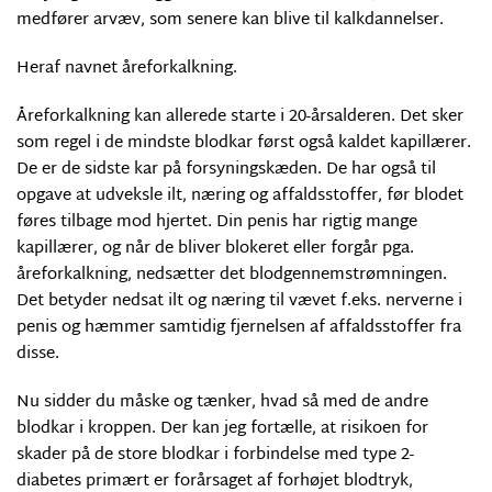
medfører arvæv, som senere kan blive til kalkdannelser.
Heraf navnet åreforkalkning.
Åreforkalkning kan allerede starte i 20-årsalderen. Det sker
som regel i de mindste blodkar først også kaldet kapillærer.
De er de sidste kar på forsyningskæden. De har også til
opgave at udveksle ilt, næring og affaldsstoffer, før blodet
føres tilbage mod hjertet. Din penis har rigtig mange
kapillærer, og når de bliver blokeret eller forgår pga.
åreforkalkning, nedsætter det blodgennemstrømningen.
Det betyder nedsat ilt og næring til vævet f.eks. nerverne i
penis og hæmmer samtidig fjernelsen af affaldsstoffer fra
disse.
Nu sidder du måske og tænker, hvad så med de andre
blodkar i kroppen. Der kan jeg fortælle, at risikoen for
skader på de store blodkar i forbindelse med type 2-
diabetes primært er forårsaget af forhøjet blodtryk,