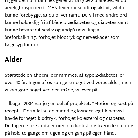
Ligger det i din families gener at få type 2-diabetes, er du
arveligt disponeret. MEN lever du sundt og aktivt, vil du
kunne forebygge, at du bliver ramt. Du vil med andre ord
kunne holde dig fri af både prædiabetes og diabetes samt
kunne bevare dit sexliv og undgå udvikling af
åreforkalkning, forhøjet blodtryk og nerveskader som
følgesygdomme.
Alder
Størstedelen af dem, der rammes, af type 2-diabetes, er
over 40 år. Ingen af os kan gøre noget ved vores alder, men
vi kan gøre noget ved den måde, vi lever på.
Tilbage i 2004 var jeg en del af projektet: ”Motion og kost på
recept”. Flertallet af de mænd og kvinder jeg fik henvist
havde forhøjet blodtryk, forhøjet kolesterol og diabetes.
Deltagerne fik samtaler med en diætist, de trænede en time
på hold to gange om ugen og en gang på egen hånd.