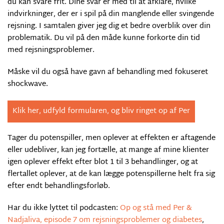
du kan svare frit. Dine svar er med til at afklare, hvilke
indvirkninger, der er i spil på din manglende eller svingende
rejsning. I samtalen giver jeg dig et bedre overblik over din
problematik. Du vil på den måde kunne forkorte din tid
med rejsningsproblemer.
Måske vil du også have gavn af behandling med fokuseret
shockwave.
Klik her, udfyld formularen, og bliv ringet op af Per
Tager du potenspiller, men oplever at effekten er aftagende
eller udebliver, kan jeg fortælle, at mange af mine klienter
igen oplever effekt efter blot 1 til 3 behandlinger, og at
flertallet oplever, at de kan lægge potenspillerne helt fra sig
efter endt behandlingsforløb.
Har du ikke lyttet til podcasten:
Op og stå med Per &
Nadjaliva, episode 7 om rejsningsproblemer og diabetes
,