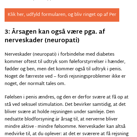
Klik her, udfyld formularen, og bliv ringet op af Per
3: Årsagen kan også være pga. af
nerveskader (neuropati)
Nerveskader (neuropati) i forbindelse med diabetes
kommer oftest til udtryk som føleforstyrrelser i hænder,
fødder og ben, men det kommer også til udtryk i penis.
Noget de færreste ved – fordi rejsningsproblemer ikke er
noget, der normalt tales om.
Følelsen i penis ændres, og den er derfor svære at få op at
stå ved seksuel stimulation. Det bevirker samtidig, at det
bliver svære at holde rejsningen under samleje. Den
nedsatte blodforsyning är årsag til, at nerverne bliver
mindre aktive - mindre følsomme. Nerveskader kan altså
medvirke til, at du oplever: at det er sværere at få rejsning