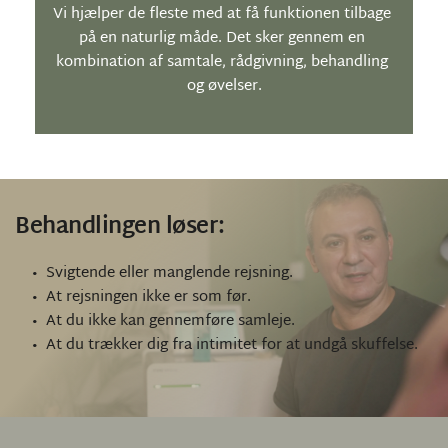
Vi hjælper de fleste med at få funktionen tilbage 
på en naturlig måde. Det sker gennem en 
kombination af samtale, rådgivning, behandling 
og øvelser.
Behandlingen løser:
Svigtende eller manglende rejsning.
At rejsningen ikke er som før.
At du ikke kan gennemføre samleje.
At du trækker dig fra intimitet for at undgå skuffelse. 