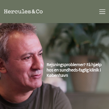
Rejsningsproblemer? Få hjælp 
hos en sundheds-faglig klinik i 
København