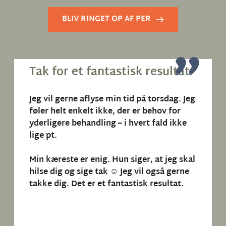
BLIV RINGET OP AF PER
"
"
Tak for et fantastisk resultat
Jeg vil gerne aflyse min tid på torsdag. Jeg 
føler helt enkelt ikke, der er behov for 
yderligere behandling – i hvert fald ikke 
lige pt.
Min kæreste er enig. Hun siger, at jeg skal 
hilse dig og sige tak ☺️ Jeg vil også gerne 
takke dig. Det er et fantastisk resultat.