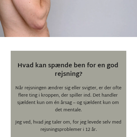
Hvad kan spænde ben for en god 
rejsning?
Når rejsningen ændrer sig eller svigter, er der ofte 
flere ting i kroppen, der spiller ind. Det handler 
sjældent kun om én årsag – og sjældent kun om 
det mentale.
Jeg ved, hvad jeg taler om, for jeg levede selv med 
rejsningsproblemer i 12 år.