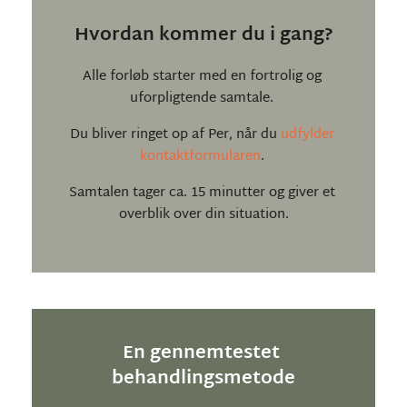
Hvordan kommer du i gang?
Alle forløb starter med en fortrolig og 
uforpligtende samtale. 
Du bliver ringet op af Per, når du 
udfylder 
kontaktformularen
. 
Samtalen tager ca. 15 minutter og giver et 
overblik over din situation.
En gennemtestet 
behandlingsmetode