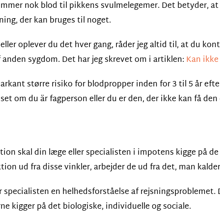
kommer nok blod til pikkens svulmelegemer. Det betyder, at 
sning, der kan bruges til noget.
eller oplever du det hver gang, råder jeg altid til, at du kon
 anden sygdom. Det har jeg skrevet om i artiklen:
Kan ikke 
kant større risiko for blodpropper inden for 3 til 5 år efte
set om du är fagperson eller du er den, der ikke kan få den 
nktion skal din læge eller specialisten i impotens kigge på 
ktion ud fra disse vinkler, arbejder de ud fra det, man kald
r specialisten en helhedsforståelse af rejsningsproblemet. D
ne kigger på det biologiske, individuelle og sociale.