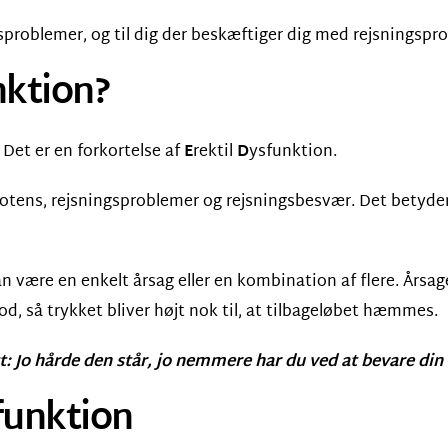
ngsproblemer, og til dig der beskæftiger dig med rejsningspr
nktion?
 Det er en forkortelse af
E
rektil
D
ysfunktion.
ns, rejsningsproblemer og rejsningsbesvær. Det betyder ma
an være en enkelt årsag eller en kombination af flere. Årsag
lod, så trykket bliver højt nok til, at tilbageløbet hæmmes.
t: Jo hårde den står, jo nemmere har du ved at bevare din 
sfunktion