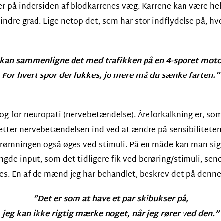
er på indersiden af blodkarrenes væg. Karrene kan være hel
mindre grad. Lige netop det, som har stor indflydelse på, 
kan sammenligne det med trafikken på en 4-sporet moto
For hvert spor der lukkes, jo mere må du sænke farten.”
 og for neuropati (nervebetændelse). Åreforkalkning er, som
tter nervebetændelsen ind ved at ændre på sensibiliteten 
strømningen også øges ved stimuli. På en måde kan man sige,
gde input, som det tidligere fik ved berøring/stimuli, sende
des. En af de mænd jeg har behandlet, beskrev det på denn
”Det er som at have et par skibukser på,
jeg kan ikke rigtig mærke noget, når jeg rører ved den.”