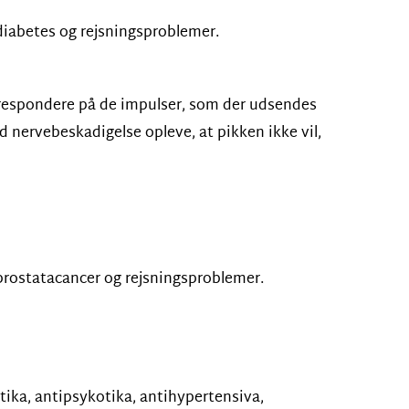
m diabetes og rejsningsproblemer.
n respondere på de impulser, som der udsendes
d nervebeskadigelse opleve, at pikken ikke vil,
m prostatacancer og rejsningsproblemer.
tika, antipsykotika, antihypertensiva,