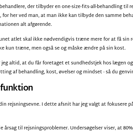
 behandlere, der tilbyder en one-size-fits-all-behandling til
 for her ved man, at man ikke kan tilbyde den samme behandl
nationen alt afgørende.
t atlet skal ikke nødvendigvis træne mere for at få sin r
l ikke kun træne, men også se og måske ændre på sin kost.
 jeg altid, at du får foretaget et sundhedstjek hos lægen og
ing af behandling, kost, øvelser og mindset - så du genvin
ysfunktion
n rejsningsevne. I dette afsnit har jeg valgt at fokusere på
e årsag til rejsningsproblemer. Undersøgelser viser, at 80