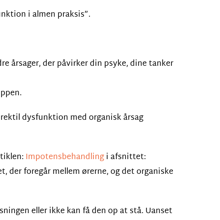
nktion i almen praksis”.
re årsager, der påvirker din psyke, dine tanker
oppen.
r erektil dysfunktion med organisk årsag
tiklen:
Impotensbehandling
i afsnittet:
et, der foregår mellem ørerne, og det organiske
jsningen eller ikke kan få den op at stå. Uanset