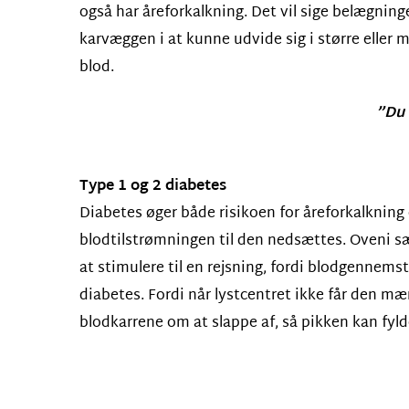
også har åreforkalkning. Det vil sige belægning
karvæggen i at kunne udvide sig i større eller 
blod.
”Du 
Type 1 og 2 diabetes
Diabetes øger både risikoen for åreforkalkning
blodtilstrømningen til den nedsættes. Oveni sæ
at stimulere til en rejsning, fordi blodgennem
diabetes. Fordi når lystcentret ikke får den mæn
blodkarrene om at slappe af, så pikken kan fyl