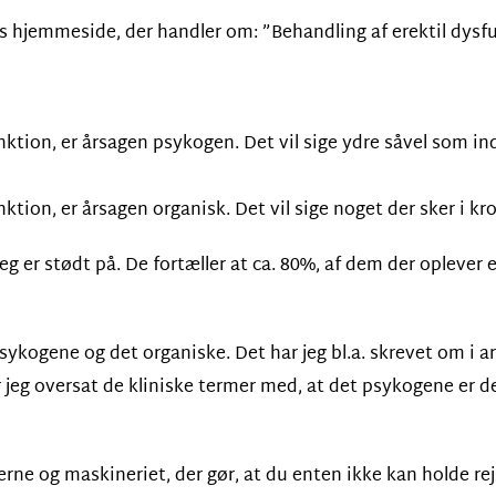
ns hjemmeside, der handler om: ”Behandling af erektil dysfu
ktion, er årsagen psykogen. Det vil sige ydre såvel som ind
ktion, er årsagen organisk. Det vil sige noget der sker i kr
 jeg er stødt på. De fortæller at ca. 80%, af dem der opleve
sykogene og det organiske. Det har jeg bl.a. skrevet om i ar
r jeg oversat de kliniske termer med, at det psykogene er d
rerne og maskineriet, der gør, at du enten ikke kan holde re